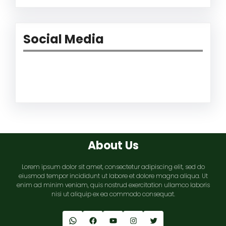
Social Media
Facebook
Twitter
Instagram
LinkedIn
Pinterest
Vimeo
Tumblr
About Us
Lorem ipsum dolor sit amet, consectetur adipiscing elit, sed do
eiusmod tempor incididunt ut labore et dolore magna aliqua. Ut
enim ad minim veniam, quis nostrud exercitation ullamco laboris
nisi ut aliquip ex ea commodo consequat.
WhatsApp
Facebook
YouTube
Instagram
Twitter