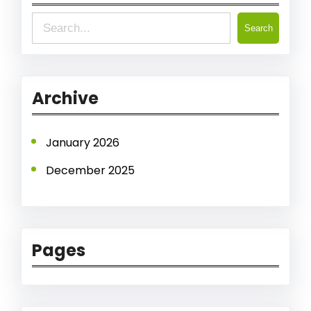
S
Search
e
a
r
Archive
c
h
January 2026
December 2025
Pages